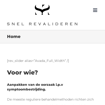
Ga
naar
inhoud
Home
[rev_slider alias=”Avada_Full_Width” /]
Voor wie?
Aanpakken van de oorzaak i.p.v
symptoombestrijding.
De meeste reguliere behandelmethoden richten zich